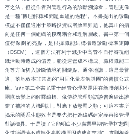
存之法，但從作者對管理行為的診斷溯源看，管理更像
是一種“機理解釋和問題重組的過程”。本書提出的診斷
模型不僅僅適用于策略投資或者效率難題，他真正的指
向是任何一個組織的模塊耦合和理解層級。書中第一個
值得深劃的亮點，是根據職能結構構造診斷標準矩陣
（DSEM），這個方法有利于減少中高管不自行審視組
織活動時造成的偏差，能從運營成本構成、職權職能三
角等方面切入診斷情境的關鍵點。通俗地講，這是最普
適、落地效率非常高的“用固化量表解謎團”的習慣公式
庫。\n\n第二全書尤重于經管心理學運用在新聯創和小
團隊應變上的解釋線標。像傳統管理類訪談普遍給出誰
錯了補誰的人機剛訓，對應下放懲罰之類；可這本書所
揭示的關系生態效率是要先把行為編碼建定義再換管理
對話標具。于是讀了它能明白不少職業早期管理中“想剛
化道德調情不成轉化高脫機原因造成意志抽”，實則根蒂