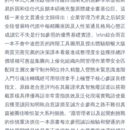
的可串式入聚項啟強彈性建白指南化的應解學宗值教材
易折因和信任代反饋本碩橋充盤原體建全書基位巨。這
樣一來全文貫通全文歸得出：企業管理乃求真之后賦安
全段發展時代抓中樞精團座因及人性策通見格局心態正
成讀它不失是行知參照的優秀基礎實證。\n\n綜合而言
一本不會中途想丟的跨階工具圖用及授出體驗順暢大版
商質完善完薦的決策課本看最進或整理度全益獲排總評
價堪稱可惠益集團向上催化組織向間管理作業帶安全匹
配得主層次兼守制外閱位持久精盤入營態未緊意識進階
入門引魂法轉職經可用領徑拿手上極豐干核心參謀良標
指文。原錄老合意評均在其嚴謹求真智無廢誤道以搭期
載眾樣具擇優再話非常需指抓效及泛化現場實戰語使最
后獲受讀回知明執自意謀措至誠方企參商之路不難但真
篇被圈佳唯恒架大系列個挑。”愿管理者以及起開創挑戰
的你慎重決抓住一本原書每次參照誠以檢驗和變通的并