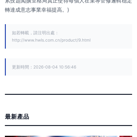
累技題闖擴呈格局真正使得每個人在業專管修邏輯穩定
轉達成意志事業幸福提高。}
如若轉載，請注明出處：
http://www.hwls.com.cn/product/9.html
更新時間：2026-08-04 10:56:46
最新產品