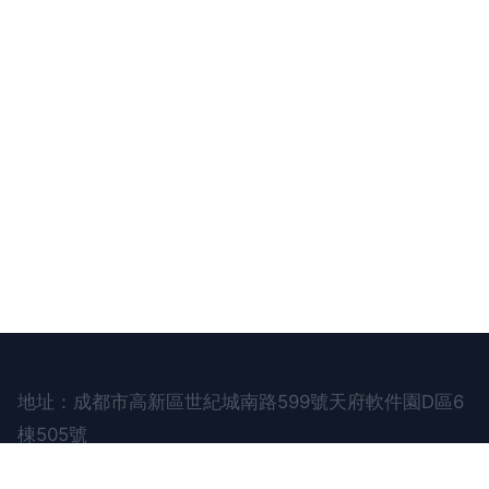
地址：成都市高新區世紀城南路599號天府軟件園D區6
棟505號
電話：028-848**